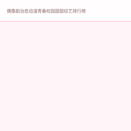
偶像剧
治愈动漫
青春校园
甜甜综艺
排行榜