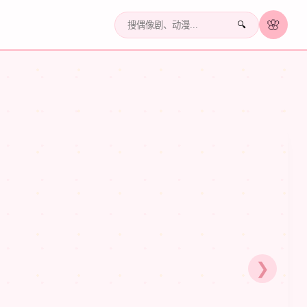
🌸
🔍
❯