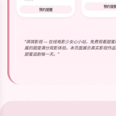
预约提
预约提醒
“琪琪影视 — 在线电影少女心小站，免费观看
属的甜度满分观影体验。本页面展示真实影视作品
甜蜜追剧每一天。”