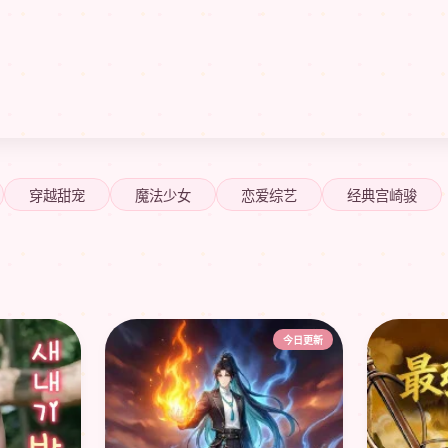
穿越甜宠
魔法少女
恋爱综艺
经典宫崎骏
今日更新