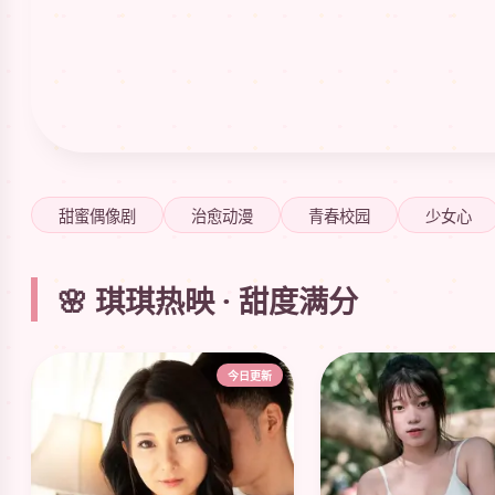
甜蜜偶像剧
治愈动漫
青春校园
少女心
🌸 琪琪热映 · 甜度满分
今日更新