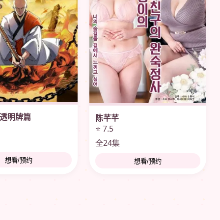
 透明牌篇
陈芊芊
⭐ 7.5
全24集
想看/预约
想看/预约